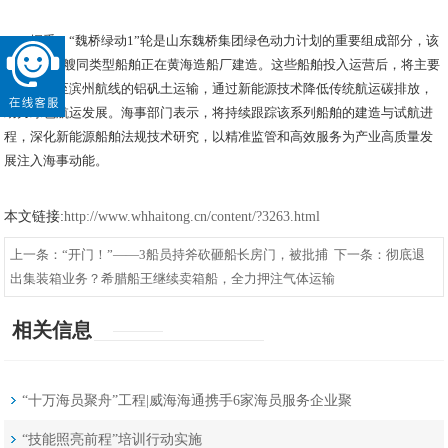
据悉，“魏桥绿动1”轮是山东魏桥集团绿色动力计划的重要组成部分，该
集团另有3艘同类型船舶正在黄海造船厂建造。这些船舶投入运营后，将主要
用于烟台至滨州航线的铝矾土运输，通过新能源技术降低传统航运碳排放，
助力绿色航运发展。海事部门表示，将持续跟踪该系列船舶的建造与试航进
程，深化新能源船舶法规技术研究，以精准监管和高效服务为产业高质量发
展注入海事动能。
本文链接:
http://www.whhaitong.cn/content/?3263.html
上一条：
“开门！”——3船员持斧砍砸船长房门，被批捕
下一条：
彻底退
出集装箱业务？希腊船王继续卖箱船，全力押注气体运输
相关信息
“十万海员聚舟”工程|威海海通携手6家海员服务企业聚
舟共绘海员发展新蓝图
“技能照亮前程”培训行动实施