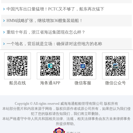
中国汽车出口量猛增！PCTC又不够了，船东再次猛下
单，集运也受益
HMM战略扩张，继续增加36艘集装箱船！
重组十年后，浙江省海运集团现在怎么样？
一个地名，背后就是立场：确保讲对这些地方的名称
船员在线
海务通APP
微信客服
微信公众号
Copyright © All rights reserved 威海海通船舶管理有限公司 版权所有
本站部分图片和内容来源于网络，版权归原作者或原公司所有，如果您认为我们侵
犯了您的版权请告知我们，我们将立即删除。
本站严格遵守中华人民共和国相关法律、法规，相关法律事务由东方未来律师事务
所提供帮助。