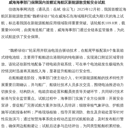
威海海事部门保障国内首艘近海航区新能源散货船安全试航
信德海事网消息（通讯员：岳斌 徐云飞）2025年12月初，我国首艘近海
航区新能源散货船“魏桥绿动1”轮在威海石岛海域顺利完成为期3天的海上试
航，标志着我国在新能源船舶应用领域取得重要突破。该轮船长109.8米，载
重量9000吨，由黄海造船厂建造，威海海事部门通过全链条监管服务，为此
次试航提供了安全保障。
“魏桥绿动1”轮采用并联油电混合驱动技术，在船尾甲板配装8个集装箱
式锂电池组，主要用于船舶进出港期间的纯电驱动，实现港口附近区域零排
放。该轮还创新性地配备了锂电箱弃箱系统，可在单个电池箱发生极端热失
控情况时迅速将其抛投入海，显著提升船舶运行安全性。
在船舶建造阶段，海事部门便主动介入，针对新能源船舶的技术特性开
展重要日期确认，并与船厂、船级社技术人员多次交流，围绕电油推进动力
切换安全、结构防火、电箱弃箱处置和
船员
资质等关键环节，共同研讨技术
标准与安全监管重点。试航过程中，海事部门实施了全方位保障：开展安全
宣讲，督促船厂完善试航方案并加强人员培训；细致审核气象评估、护航措
施等试航报备材料；严格现场核验，指导开展消防、救生及弃箱处置等针对
性应急演习；通过智慧海事系统全程动态监控试航船轨迹，及时发布航行警
告，确保周边船舶避让；试航后还参与总结评估，为同类型船舶积累经验。